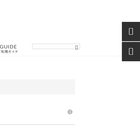

GUIDE

ご利用ガイド