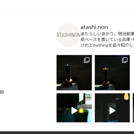
atashi.non
あたらしいあかり。
明治創業
産ベースを置いている兵庫・
けれどmythingを追々紹
始