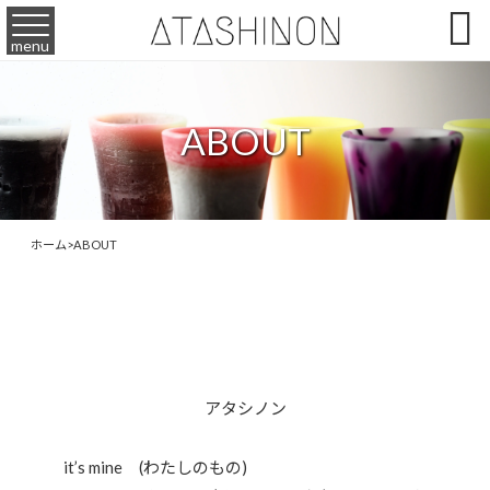

menu
ABOUT
ホーム
>
ABOUT
アタシノン
it’s mine (わたしのもの)